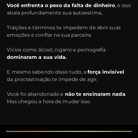
Você enfrenta o peso da falta de dinheiro
, e isso
abala profundamente sua autoestima.
Traições e términos te impedem de abrir suas
emoções e confiar na sua parceira.
Vícios como álcool, cigarro e pornografia
dominaram a sua vida.
E mesmo sabendo disso tudo, a
força invisível
ENTRAR NO GRUPO DO WHATSAPP
da procrastinação te impede de agir.
Você foi abandonado e
não te ensinaram nada
.
Ao inserir seu dados você concorda em receber
Mas chegou a hora de mudar isso.
comunicações do
GRUPO SN
através dos meios
de comunicação indicados.